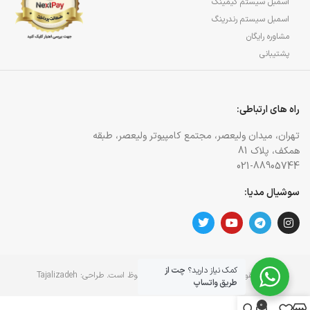
اسمبل سیستم گیمینگ
اسمبل سیستم رندرینگ
مشاوره رایگان
پشتیبانی
راه های ارتباطی:
تهران، میدان ولیعصر، مجتمع کامپیوتر ولیعصر، طبقه
همکف، پلاک 81
021-88905744
سوشیال مدیا:
کمک نیاز دارید؟
چت از
کلیه حقوق برای وبسایت آژمان آی تی محفوظ است. طراحی:
Tajalizadeh
طریق واتساپ
0