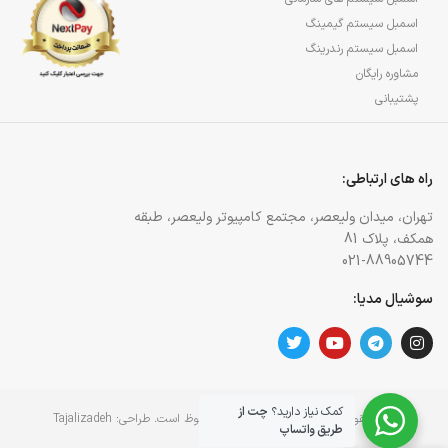
اسمبل سیستم گیمینگ
اسمبل سیستم رندرینگ
مشاوره رایگان
پشتیبانی
راه های ارتباطی:
تهران، میدان ولیعصر، مجتمع کامپیوتر ولیعصر، طبقه
همکف، پلاک 81
021-88905744
سوشیال مدیا:
کمک نیاز دارید؟
چت از
کلیه حقوق برای وبسایت آژمان آی تی محفوظ است. طراحی:
Tajalizadeh
طریق واتساپ