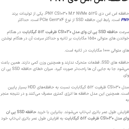
حافظه اس اس دی PNY CS1030 M.2 NVMe 512G، یکی از تولیدات برند
PNY
است. رابط این حافظه
SSD
از نوع
PCIe Gen3x4
است. حداکثر
سرعت
حافظه
SSD
پی ان وای مدل
CS1030
ظرفیت
512
گیگابایت
در هنگام
خواندن‌ های متوالی
1550
مگابایت بر ثانیه و حداکثر سرعت آن در هنگام نوشتن‌
های متوالی
1000
مگابایت در ثانیه است.
حافظه‌ های
SSD
، قطعات متحرک ندارند و همچنین وزن کمی دارند. همین باعث
می‌شود جا به‌ جایی آن‌ ها راحت‌تر صورت گیرد. میزان خطای حافظه
SSD
پی ان
وای
مدل
CS1030
ظرفیت
512
گیگابایت نسبت به حافظه‌های
HDD
بسیار پایین‌
است. همچنین این مدل حافظه‌ ها انرژی کمتری مصرف می‌کنند و در نتیجه منجر
به
افزایش طول عمر باتری لپ‌تاپ می‌شوند. بنابراین با خرید
حافظه
SSD
پی ان
وای مدل
CS1030
ظرفیت
512
گیگابایت
به افزایش طول عمر باتری لپ‌تاپ خود