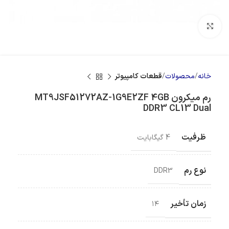
بزرگنمایی تصویر
خانه
محصولات
قطعات کامپیوتر
رم میکرون MT9JSF51272AZ-1G9E2ZF 4GB
DDR3 CL13 Dual
ظرفیت
4 گیگابایت
نوع رم
DDR3
زمان تأخیر
۱۴