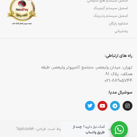
اسمبل سیستم های سازمانی
اسمبل سیستم گیمینگ
اسمبل سیستم رندرینگ
مشاوره رایگان
پشتیبانی
راه های ارتباطی:
تهران، میدان ولیعصر، مجتمع کامپیوتر ولیعصر، طبقه
همکف، پلاک 81
021-88905744
سوشیال مدیا:
کمک نیاز دارید؟
چت از
کلیه حقوق برای وبسایت آژمان آی تی محفوظ است. طراحی:
Tajalizadeh
طریق واتساپ