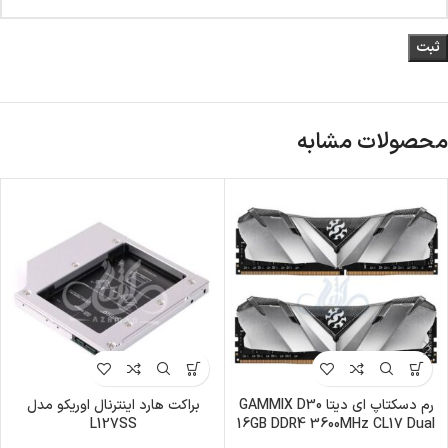
محصولات مشابه
رم دسکتاپ ای دیتا GAMMIX D30
براکت هارد اینترنال اوریکو مدل
L127SS
16GB DDR4 3600MHz CL17 Dual