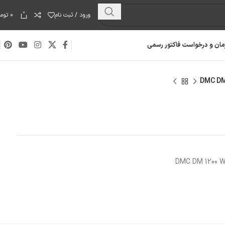
0
ورود / ثبت نام
۰
توما
مان و درخواست فاکتور رسمی
هارد دیسک