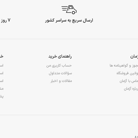
ارسال سریع به سراسر کشور
7 روز ضمانت بازگشت وجه
ژمان
راهنمای خرید
خد
وز و گواهینامه ها
حساب کاربری من
اس
انین فروشگاه
سؤالات متداول
اس
اس با آژمان
مقالات و اخبار
اس
باره آژمان
مشا
پشت