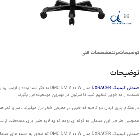
پاور
کیس
کارت ص
بزرگنمایی تصویر
هارد اکسترنال
توضیحات
برند
مشخصات فنی
توضیحات
صندلی گیمینگ
DXRACER
مدل DMC DM 1200 W به فکر شما ب
قسمت را به خوبی تنظیم کنید تا سرتون در بهترین موقعیت قرار بگیرد.
در هنگام بازی کردن دو ناحیه که خیلی در معرض خطر قرار میگیرند ، سر و کمر
همچنین طراحی این صندلی به گونه ای بوده که یه لایه طبی برای محافظت از ستون
صندلی گیمینگ DXRACER مدل DMC DM 1200 W که مجهز به دسته های صندلی 4D بوده. حالتی بهینه موقع نشستن داشته باشید به خوبی به بازوهاتون استراحت بدید. در ضمن ی بالشتک PU هم برای راحتی دستتون گذاشته شده.