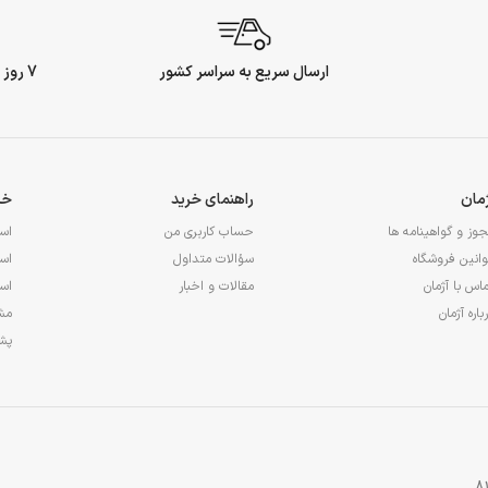
ارسال سریع به سراسر کشور
7 روز ضمانت بازگشت وجه
ژمان
راهنمای خرید
خد
وز و گواهینامه ها
حساب کاربری من
اس
انین فروشگاه
سؤالات متداول
اس
اس با آژمان
مقالات و اخبار
اس
باره آژمان
مشا
پشت