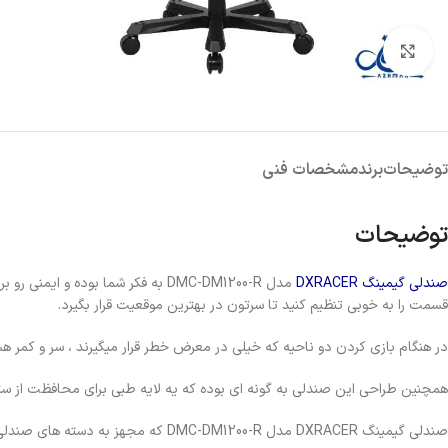
پاور
کیس
کارت ص
بزرگنمایی تصویر
هارد اکسترنال
توضیحات
برند
مشخصات فنی
توضیحات
صندلی گیمینگ
DXRACER
مدل DMC-DM1200-R به فکر شما بود
قسمت را به خوبی تنظیم کنید تا سرتون در بهترین موقعیت قرار بگیرد.
در هنگام بازی کردن دو ناحیه که خیلی در معرض خطر قرار میگیرند ، سر و کمر
همچنین طراحی این صندلی به گونه ای بوده که یه لایه طبی برای محافظت از ستون
صندلی گیمینگ DXRACER مدل DMC-DM1200-R که مجهز به دسته های صندلی 4D بوده. حالتی بهینه موقع نشستن داشته باشید به خوبی به بازوهاتون استراحت بدید. در ضمن ی بالشتک PU هم برای راحتی دستتون گذاشته شده.