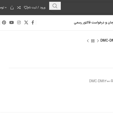
0
ورود / ثبت نام
۰
توما
مان و درخواست فاکتور رسمی
هارد دیسک