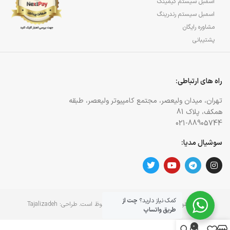
اسمبل سیستم گیمینگ
اسمبل سیستم رندرینگ
مشاوره رایگان
پشتیبانی
راه های ارتباطی:
تهران، میدان ولیعصر، مجتمع کامپیوتر ولیعصر، طبقه
همکف، پلاک 81
021-88905744
سوشیال مدیا:
کمک نیاز دارید؟
چت از
کلیه حقوق برای وبسایت آژمان آی تی محفوظ است. طراحی:
Tajalizadeh
طریق واتساپ
0