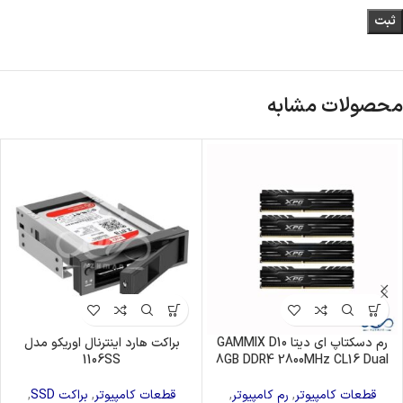
محصولات مشابه
رم دسکتاپ ای دیتا GAMMIX D10
براکت هارد اینترنال اوریکو مدل
1106SS
8GB DDR4 2800MHz CL16 Dual
قطعات کامپیوتر
,
رم کامپیوتر
,
قطعات کامپیوتر
,
براکت SSD
,