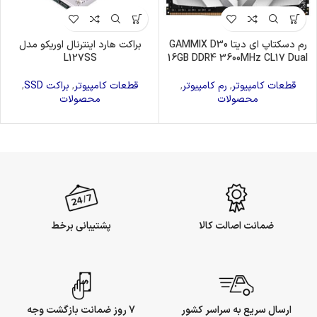
رم دسکتاپ ای دیتا GAMMIX D30
براکت هارد اینترنال اوریکو مدل
L127SS
16GB DDR4 3600MHz CL17 Dual
قطعات کامپیوتر
,
رم کامپیوتر
,
قطعات کامپیوتر
,
براکت SSD
,
محصولات
محصولات
ضمانت اصالت کالا
پشتیبانی برخط
ارسال سریع به سراسر کشور
7 روز ضمانت بازگشت وجه