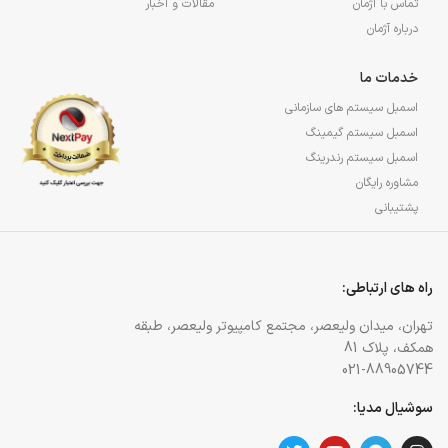
تماس با آژمان
مقالات و اخبار
درباره آژمان
خدمات ما
اسمبل سیستم های سازمانی
اسمبل سیستم گیمینگ
اسمبل سیستم رندرینگ
مشاوره رایگان
پشتیبانی
راه های ارتباطی:
تهران، میدان ولیعصر، مجتمع کامپیوتر ولیعصر، طبقه
همکف، پلاک 81
021-88905744
سوشیال مدیا: