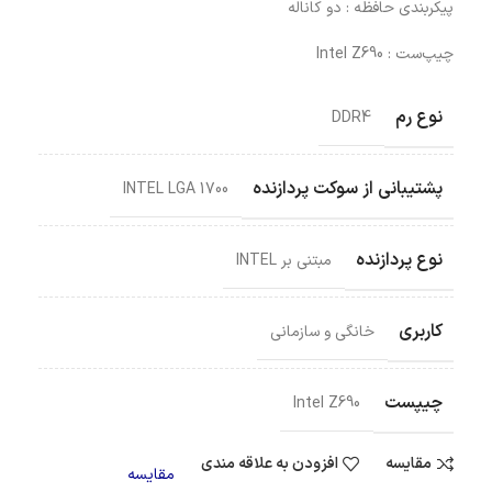
پیکربندی حافظه : دو کاناله
چیپ‌ست : Intel Z690
نوع رم
DDR4
پشتیبانی از سوکت پردازنده
INTEL LGA 1700
نوع پردازنده
مبتنی بر INTEL
کاربری
خانگی و سازمانی
چیپست
Intel Z690
مقایسه
افزودن به علاقه مندی
مقایسه