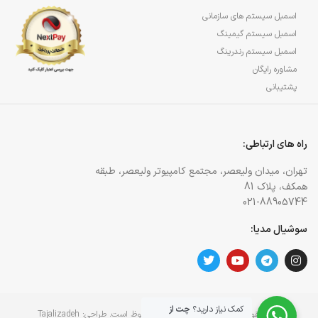
اسمبل سیستم های سازمانی
اسمبل سیستم گیمینگ
اسمبل سیستم رندرینگ
مشاوره رایگان
پشتیبانی
راه های ارتباطی:
تهران، میدان ولیعصر، مجتمع کامپیوتر ولیعصر، طبقه
همکف، پلاک 81
021-88905744
سوشیال مدیا:
کمک نیاز دارید؟
چت از
کلیه حقوق برای وبسایت آژمان آی تی محفوظ است. طراحی:
Tajalizadeh