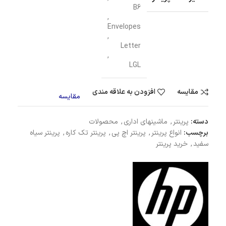
B6
,
Envelopes
,
Letter
,
LGL
مقایسه
افزودن به علاقه مندی
مقایسه
دسته:
پرینتر
,
ماشینهای اداری
,
محصولات
برچسب:
انواع پرینتر
,
پرینتر اچ پی
,
پرینتر تک کاره
,
پرینتر سیاه
سفید
,
خرید پرینتر