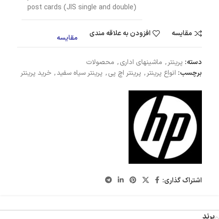
post cards (JIS single and double)
مقایسه
افزودن به علاقه مندی
مقایسه
دسته:
پرینتر
,
ماشینهای اداری
,
محصولات
برچسب:
انواع پرینتر
,
پرینتر اچ پی
,
پرینتر سیاه سفید
,
خرید پرینتر
اشتراک گذاری:
برند