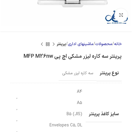
بزرگنمایی تصویر
خانه
محصولات
ماشینهای اداری
پرینتر
پرینتر سه کاره لیزر مشکی اچ پی MFP M26nw
نوع پرینتر
سه کاره لیزر مشکی
A4
,
A5
,
سایز کاغذ پرینتر
B5 (JIS)
,
Envelopes C5, DL
,