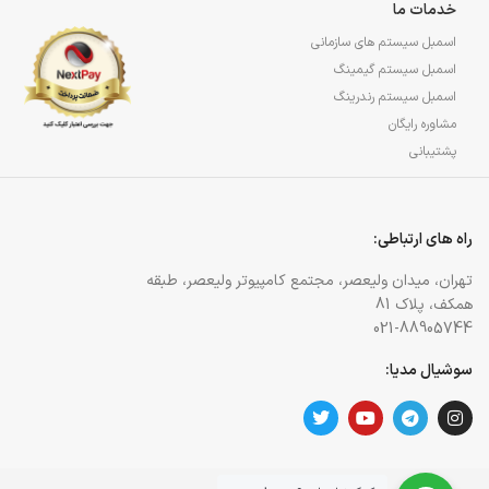
خدمات ما
اسمبل سیستم های سازمانی
اسمبل سیستم گیمینگ
اسمبل سیستم رندرینگ
مشاوره رایگان
پشتیبانی
راه های ارتباطی:
تهران، میدان ولیعصر، مجتمع کامپیوتر ولیعصر، طبقه
همکف، پلاک 81
021-88905744
سوشیال مدیا: