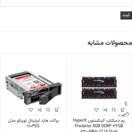
محصولات مشابه
رم دسکتاپ کینگستون HyperX
براکت هارد اینترنال اوریکو مدل
1106SS
Predator RGB DDR4 32GB
3200MHz CL16 Dual