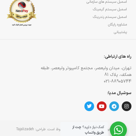
اسمبل سیستم های سازمانی
اسمبل سیستم گیمینگ
اسمبل سیستم رندرینگ
مشاوره رایگان
پشتیبانی
راه های ارتباطی:
تهران، میدان ولیعصر، مجتمع کامپیوتر ولیعصر، طبقه
همکف، پلاک 81
021-88905744
سوشیال مدیا:
کمک نیاز دارید؟
چت از
کلیه حقوق برای وبسایت آژمان آی تی محفوظ است. طراحی:
Tajalizadeh
طریق واتساپ