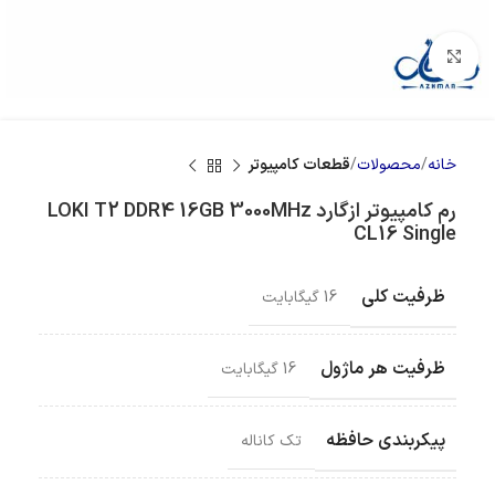
بزرگنمایی تصویر
خانه
محصولات
قطعات کامپیوتر
رم کامپیوتر ازگارد LOKI T2 DDR4 16GB 3000MHz
CL16 Single
ظرفيت کلي
16 گیگابایت
ظرفيت هر ماژول
16 گيگابايت
پیکربندی حافظه
تک کاناله