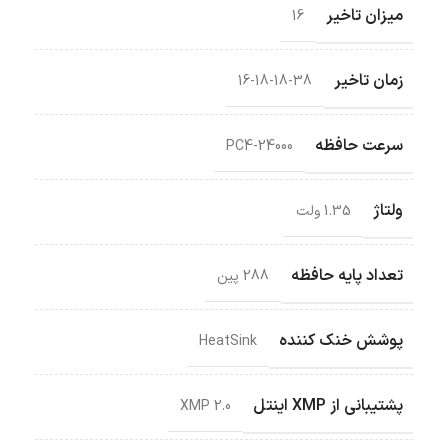
میزان تاخیر
16
زمان تاخیر
16-18-18-38
سرعت حافظه
PC4-24000
ولتاژ
1.35 ولت
تعداد پایه حافظه
288 پین
پوشش خنک کننده
HeatSink
پشتیبانی از XMP اینتل
XMP 2.0