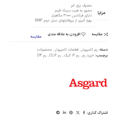
مصرف برق کم
مجهز به هیت سینک قرمز
مزایا
دارای فرکانس 3000 مگاهرتز
بهره گیری از پروفایلهای نسل دوم XMP
مقایسه
افزودن به علاقه مندی
مقایسه
دسته:
رم کامپیوتر
,
قطعات کامپیوتر
,
محصولات
برچسب:
خرید رم
,
رم 16 گیگ
,
رم CL16
,
رم D4
اشتراک گذاری: