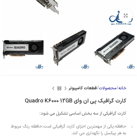
بزرگنمایی تصویر
خانه
محصولات
قطعات کامپیوتر
کارت گرافیک پی ان وای Quadro K6000 12GB
كارت گرافیكی از سه بخش اساسی تشكیل می شود:
حافظه:یكی از مهمترین اجزای كارت گرافیكی است.حافظه رنگ مربوط
به هر پیكسل را نگهداری می كند.