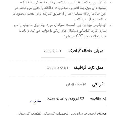
اینترفیس رایانه: اینتر فیس با اتصال كارت گرافیكی به گذرگاه
مربوطه بر روی برد اصلی ، محتویات حافظه را تغییر می دهد. در
این حالت رایانه سیگنال ها را از طریق گذرگاه برای تغییر محتویات
حافظه ارسال می كند.
اینترفیس ویدیو: این قسمت سیگنال مورد نیاز برای مانیتور را می
سازد. كارت گرافیكی سیگنال های رنگی را تولید می كند و باعث
حركت اشعه در CRT می شود.
میزان حافظه گرافیکی
۱۲ گیگابایت
مدل کارت گرافیک
Quadro K6000
گارانتی
18 ماهه آژمان
مقایسه
افزودن به علاقه مندی
مقایسه
دسته:
تجهیزات سازمانی
,
تجهیزات گیمینگ
,
قطعات کامپیوتر
,