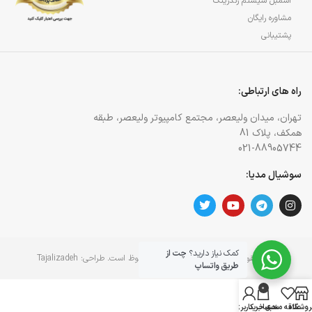
اسمبل سیستم رندرینگ
مشاوره رایگان
پشتیبانی
راه های ارتباطی:
تهران، میدان ولیعصر، مجتمع کامپیوتر ولیعصر، طبقه
همکف، پلاک 81
021-88905744
سوشیال مدیا:
کمک نیاز دارید؟
چت از
کلیه حقوق برای وبسایت آژمان آی تی محفوظ است. طراحی:
Tajalizadeh
طریق واتساپ
0
روشگاه
علاقه مندی
سبد خرید
حساب کاربری من