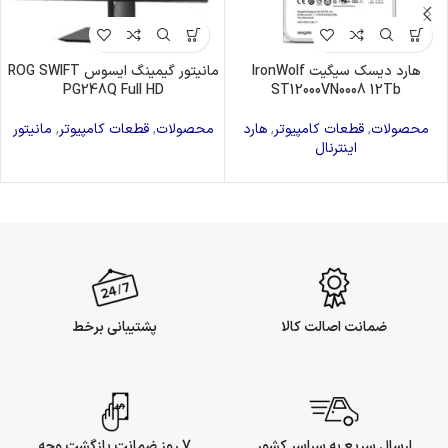
هارد دیسک سیگیت IronWolf
مانیتور گیمینگ ایسوس ROG SWIFT
PG248Q Full HD
ST12000VN0008 12Tb
محصولات
,
قطعات کامپیوتر
,
هارد
محصولات
,
قطعات کامپیوتر
,
مانیتور
اینترنال
ضمانت اصالت کالا
پشتیبانی برخط
ارسال سریع به سراسر کشور
7 روز ضمانت بازگشت وجه