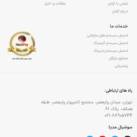
تماس با آژمان
مقالات و اخبار
درباره آژمان
خدمات ما
اسمبل سیستم های سازمانی
اسمبل سیستم گیمینگ
اسمبل سیستم رندرینگ
مشاوره رایگان
پشتیبانی
راه های ارتباطی:
تهران، میدان ولیعصر، مجتمع کامپیوتر ولیعصر، طبقه
همکف، پلاک 81
021-88905744
سوشیال مدیا: