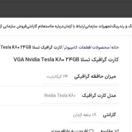
گ و رندرینگ
تجهیزات سازمانی
ارتباط با آژمان
درباره ما
استعلام گارانتی
فروش سازمانی آژ
خانه
محصولات
قطعات کامپیوتر
کارت گرافیک تسلا VGA Nvidia Tesla K80 24GB
کارت گرافیک تسلا VGA Nvidia Tesla K80 24GB
میزان حافظه گرافیکی
۲۴ گیگابایت
مدل کارت گرافیک
Nvidia Tesla K80
گارانتی
18 ماهه آژمان
مقایسه
افزودن به علاقه مندی