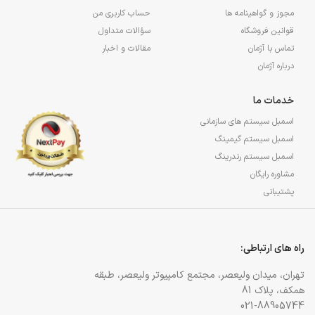
مجوز و گواهینامه ها
حساب کاربری من
قوانین فروشگاه
سؤالات متداول
تماس با آژمان
مقالات و اخبار
درباره آژمان
خدمات ما
اسمبل سیستم های سازمانی
اسمبل سیستم گیمینگ
اسمبل سیستم رندرینگ
مشاوره رایگان
پشتیبانی
راه های ارتباطی:
تهران، میدان ولیعصر، مجتمع کامپیوتر ولیعصر، طبقه
همکف، پلاک 81
021-88905744