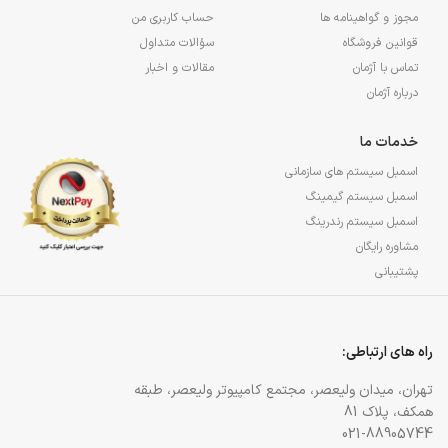
مجوز و گواهینامه ها
حساب کاربری من
قوانین فروشگاه
سؤالات متداول
تماس با آژمان
مقالات و اخبار
درباره آژمان
خدمات ما
اسمبل سیستم های سازمانی
اسمبل سیستم گیمینگ
اسمبل سیستم رندرینگ
مشاوره رایگان
پشتیبانی
راه های ارتباطی:
تهران، میدان ولیعصر، مجتمع کامپیوتر ولیعصر، طبقه
همکف، پلاک 81
021-88905744