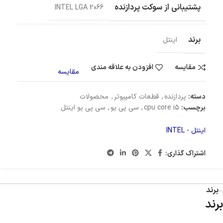
پشتیبانی از سوکت پردازنده
INTEL LGA 2066
برند
اینتل
مقایسه
افزودن به علاقه مندی
مقایسه
دسته:
پردازنده
,
قطعات کامپیوتر
,
محصولات
برچسب:
cpu core i5
,
سی پی یو
,
سی پی یو اینتل
اینتل - INTEL
اشتراک گذاری:
برند
برند