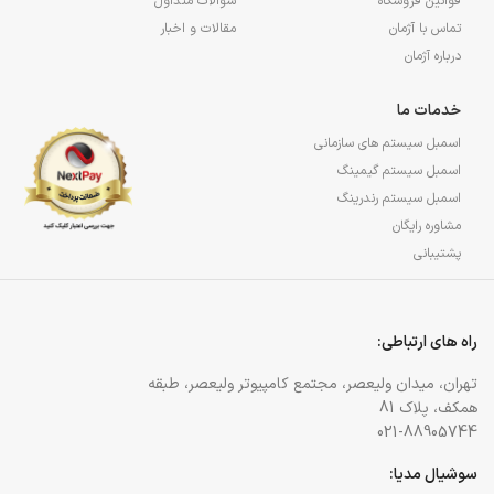
قوانین فروشگاه
سؤالات متداول
تماس با آژمان
مقالات و اخبار
درباره آژمان
خدمات ما
اسمبل سیستم های سازمانی
اسمبل سیستم گیمینگ
اسمبل سیستم رندرینگ
مشاوره رایگان
پشتیبانی
راه های ارتباطی:
تهران، میدان ولیعصر، مجتمع کامپیوتر ولیعصر، طبقه
همکف، پلاک 81
021-88905744
سوشیال مدیا: