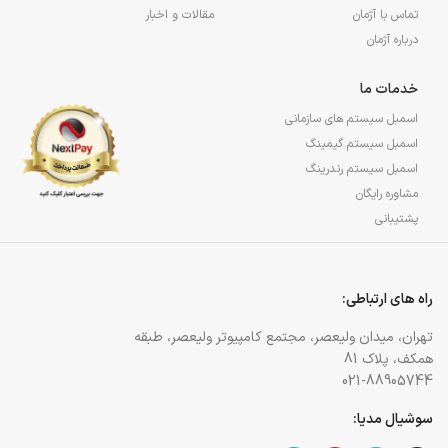
تماس با آژمان
مقالات و اخبار
درباره آژمان
خدمات ما
اسمبل سیستم های سازمانی
اسمبل سیستم گیمینگ
اسمبل سیستم رندرینگ
مشاوره رایگان
پشتیبانی
راه های ارتباطی:
تهران، میدان ولیعصر، مجتمع کامپیوتر ولیعصر، طبقه
همکف، پلاک 81
021-88905744
سوشیال مدیا: