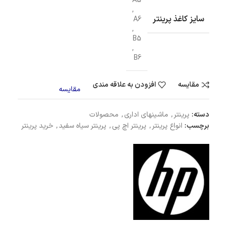
A5
,
سایز کاغذ پرینتر
A6
,
B5
,
B6
مقایسه
افزودن به علاقه مندی
مقایسه
دسته:
پرینتر
,
ماشینهای اداری
,
محصولات
برچسب:
انواع پرینتر
,
پرینتر اچ پی
,
پرینتر سیاه سفید
,
خرید پرینتر