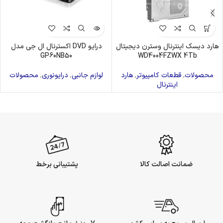
هارد دیسک اینترنال وسترن دیجیتال
درایو DVD اکسترنال ال جی مدل
GP60NB50
WD4004FZWX 4Tb
محصولات
,
قطعات کامپیوتر
,
هارد
لوازم جانبی
,
درایونوری
,
محصولات
اینترنال
ضمانت اصالت کالا
پشتیبانی برخط